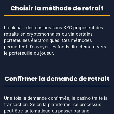
Choisir la méthode de retrait
La plupart des casinos sans KYC proposent des
retraits en cryptomonnaies ou via certains
portefeuilles électroniques. Ces méthodes
permettent d’envoyer les fonds directement vers
le portefeuille du joueur.
Confirmer la demande de retrait
Une fois la demande confirmée, le casino traite la
transaction. Selon la plateforme, ce processus
peut être automatique ou passer par une