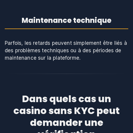
Maintenance technique
Parfois, les retards peuvent simplement être liés à
des problèmes techniques ou à des périodes de
maintenance sur la plateforme.
Dans quels cas un
casino sans KYC peut
demander une