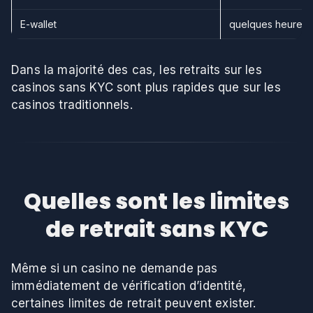
E-wallet
quelques heures
Dans la majorité des cas, les retraits sur les
casinos sans KYC sont plus rapides que sur les
casinos traditionnels.
Quelles sont les limites
de retrait sans KYC
Même si un casino ne demande pas
immédiatement de vérification d’identité,
certaines limites de retrait peuvent exister.