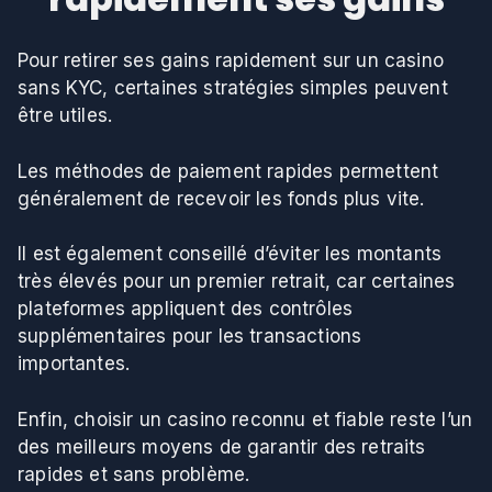
Pour retirer ses gains rapidement sur un casino
sans KYC, certaines stratégies simples peuvent
être utiles.
Les méthodes de paiement rapides permettent
généralement de recevoir les fonds plus vite.
Il est également conseillé d’éviter les montants
très élevés pour un premier retrait, car certaines
plateformes appliquent des contrôles
supplémentaires pour les transactions
importantes.
Enfin, choisir un casino reconnu et fiable reste l’un
des meilleurs moyens de garantir des retraits
rapides et sans problème.