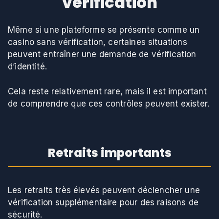
vérification
Même si une plateforme se présente comme un
casino sans vérification, certaines situations
peuvent entraîner une demande de vérification
d’identité.
Cela reste relativement rare, mais il est important
de comprendre que ces contrôles peuvent exister.
Retraits importants
Les retraits très élevés peuvent déclencher une
vérification supplémentaire pour des raisons de
sécurité.